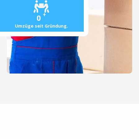
+
0
Umzüge seit Gründung.