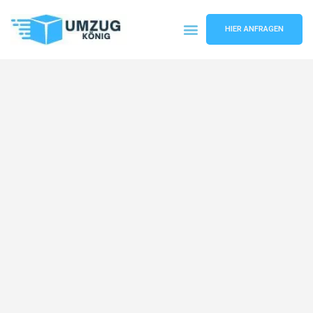
HIER ANFRAGEN
Umzugsunternehmen Karlsruhe
Umzugsservice Karlsruhe