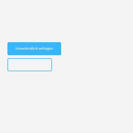
Entdecken Sie das
#1 Umzugsunternehmen in Karlsruhe
– Ihr
vertrauenswürdiger Begleiter für Umzüge Karlsruhe Krems!
Schnelle Antwort in garantiert unter 2 Minuten: Jetzt
unverbindlichen Kostenvoranschlag erhalten!
Unverbindlich anfragen
+4915792653318