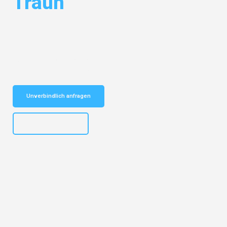
Traun
Entdecken Sie das
#1 Umzugsunternehmen in Karlsruhe
– Ihr
vertrauenswürdiger Begleiter für Umzüge Karlsruhe Traun!
Schnelle Antwort in garantiert unter 2 Minuten: Jetzt
unverbindlichen Kostenvoranschlag erhalten!
Unverbindlich anfragen
+4915792653318