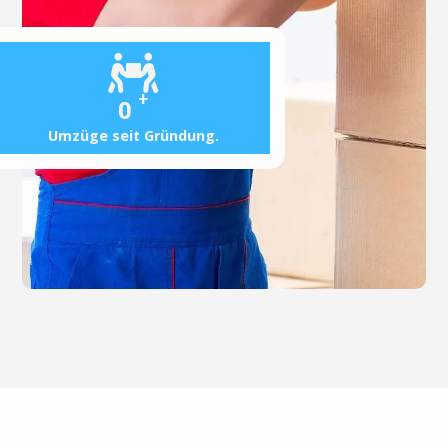
+
0
Umzüge seit Gründung.