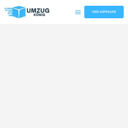
HIER ANFRAGEN
Umzugsunternehmen Karlsruhe
Umzugsservice Karlsruhe